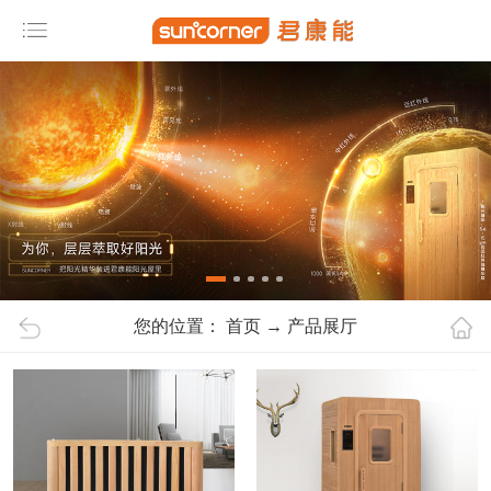
网
站
导
航
首 页
产
品
展
您的位置：
首页
→
产品展厅
厅
公
司
简